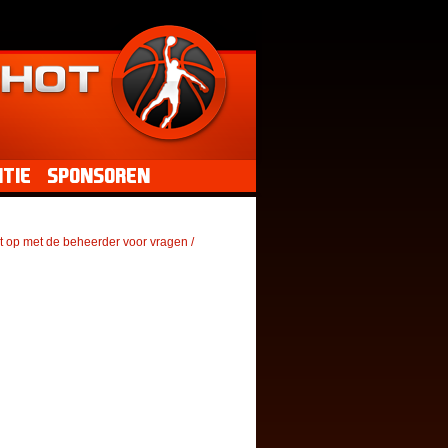
tie
Sponsoren
t op met de beheerder voor vragen /