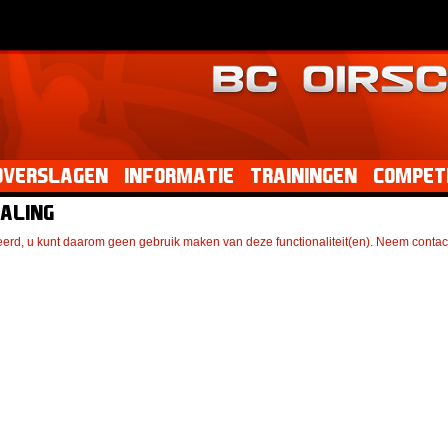
dverslagen
Informatie
Trainingen
Competi
taling
eerd, u kunt daarom geen gebruik maken van deze functionaliteit(en). Neem contac