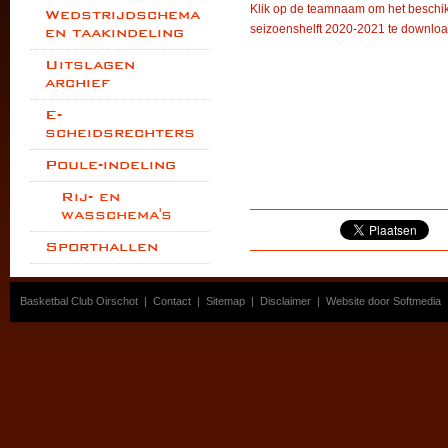
Klik op de teamnaam om het beschik
Wedstrijdschema
seizoenshelft 2020-2021 te downloa
en taakindeling
Uitslagen
archief
E-
scheidsrechters
Poule-indeling
Rij- en
wasschema's
Sporthallen
Basketbal Club Oirschot
|
Contact
|
Sitemap
|
Disclaimer
|
Website door Softmedia