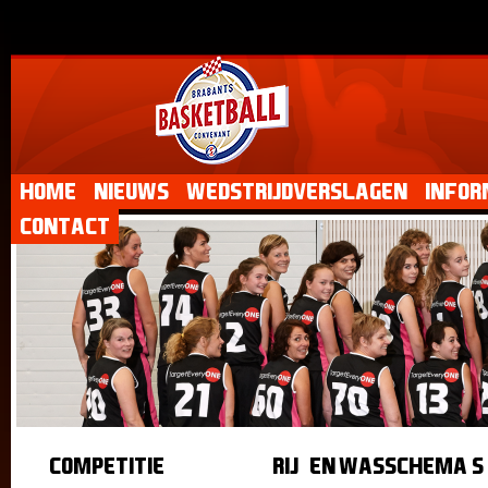
Home
Nieuws
Wedstrijdverslagen
Infor
Contact
Competitie
Rij- en wasschema's