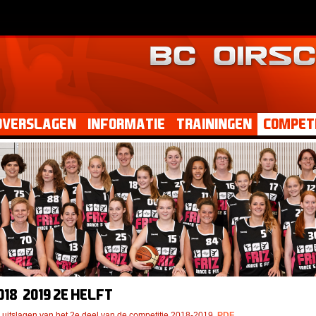
dverslagen
Informatie
Trainingen
Competi
018-2019 2e helft
 uitslagen van het 2e deel van de competitie 2018-2019.
PDF