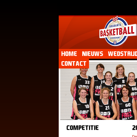
Home
Nieuws
Wedstrij
Contact
Competitie
2
De