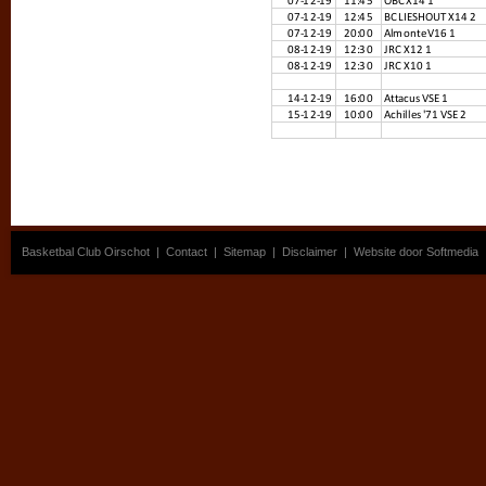
Basketbal Club Oirschot
|
Contact
|
Sitemap
|
Disclaimer
|
Website door Softmedia