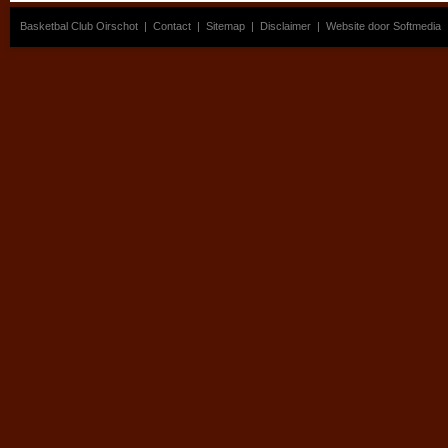
Basketbal Club Oirschot
|
Contact
|
Sitemap
|
Disclaimer
|
Website door Softmedia