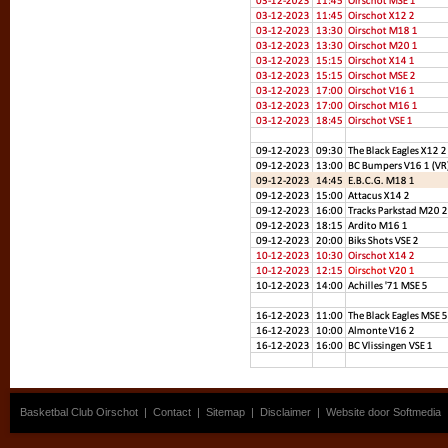
Basketbal Club Oirschot
|
Contact
|
Sitemap
|
Disclaimer
|
Website door Softmedia