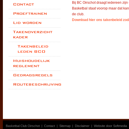
Bij BC Oirschot draagt iedereen zijn o
Contact
Basketbal staat voorop maar dat kan
Proeftrainen
de club.
Download hier ons takenbeleid zoda
Lid worden
Takenoverzicht
kader
Takenbeleid
leden BCO
Huishoudelijk
reglement
Gedragsregels
Routebeschrijving
Basketbal Club Oirschot
|
Contact
|
Sitemap
|
Disclaimer
|
Website door Softmedia