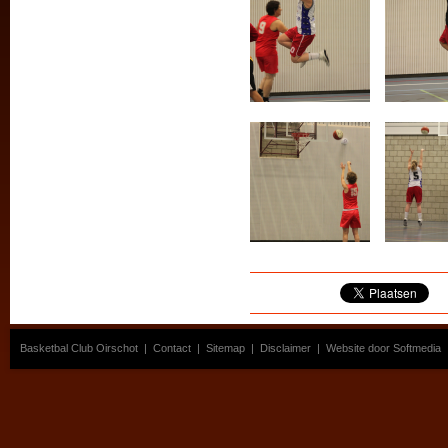
Basketbal Club Oirschot
|
Contact
|
Sitemap
|
Disclaimer
|
Website door Softmedia