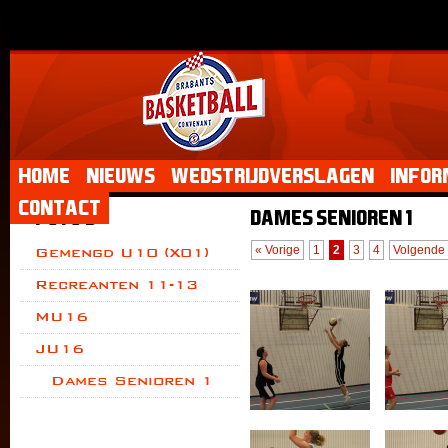
Home
Nieuws
Wedstrijdverslagen
Infor
Contact
Foto's
Dames Senioren 1
« Vorige
1
2
3
4
Volgende
Gemengd U10 (X01)
Recreanten 11-13
MU16
JU16
Dames Senioren 1