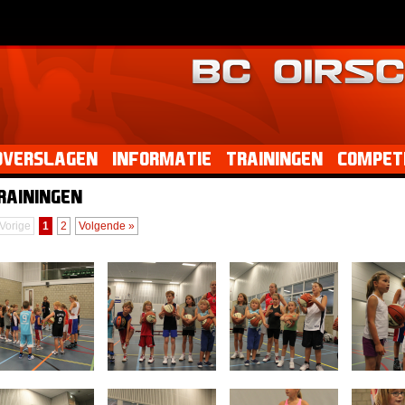
dverslagen
Informatie
Trainingen
Competi
rainingen
 Vorige
1
2
Volgende »