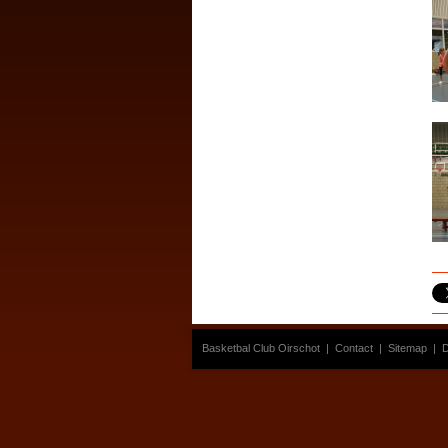
Basketbal Club Oirschot
|
Contact
|
Sitemap
|
D