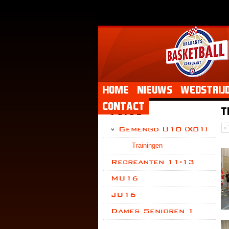
Home
Nieuws
Wedstrij
Contact
Foto's
T
«
Gemengd U10 (X01)
Trainingen
Recreanten 11-13
MU16
JU16
Dames Senioren 1