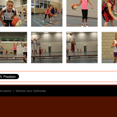
isclaimer
|
Website door Softmedia