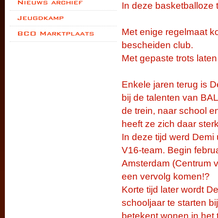
Nieuws archief
In deze basketballoze t
Jeugdkamp
Met enige regelmaat ko
BCO Marktplaats
bescheiden club.
Met gepaste trots laten 
Enkele jaren terug is D
bij de talenten van BA
de trein, naar school e
heeft ze zich daar ste
In deze tijd werd Demi
V16-team. Begin februa
Amsterdam (Centrum vo
een vervolg komen!?
Korte tijd later wordt
schooljaar te starten
betekent wonen in het