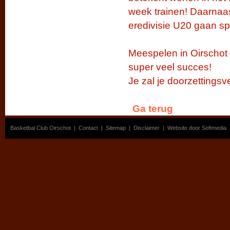
week trainen! Daarnaas
eredivisie U20 gaan sp
Meespelen in Oirschot 
super veel succes!
Je zal je doorzettings
Ga terug
Basketbal Club Oirschot
|
Contact
|
Sitemap
|
Disclaimer
|
Website door Softmedia