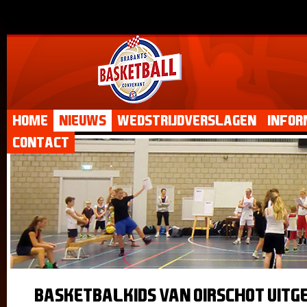
Home
Nieuws
Wedstrijdverslagen
Infor
Contact
Basketbalkids van Oirschot uitge