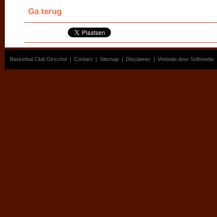
Ga terug
Basketbal Club Oirschot
|
Contact
|
Sitemap
|
Disclaimer
|
Website door Softmedia