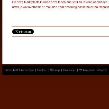
Op deze Marktplaats kunnen onze leden hun spullen te koop aanbieden. H
of wil je wat overnemen? mail dan naar bestuur@basketbalcluboirschot.n
Basketbal Club Oirschot
|
Contact
|
Sitemap
|
Disclaimer
|
Website door Softmedia