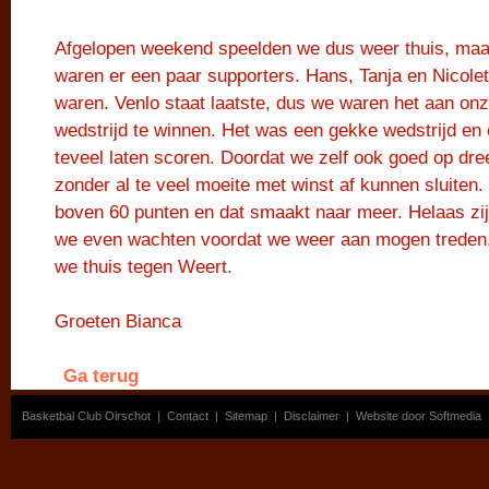
Afgelopen weekend speelden we dus weer thuis, maar
waren er een paar supporters. Hans, Tanja en Nicolette
waren. Venlo staat laatste, dus we waren het aan on
wedstrijd te winnen. Het was een gekke wedstrijd en
teveel laten scoren. Doordat we zelf ook goed op dr
zonder al te veel moeite met winst af kunnen sluiten. 
boven 60 punten en dat smaakt naar meer. Helaas zi
we even wachten voordat we weer aan mogen treden. 
we thuis tegen Weert.
Groeten Bianca
Ga terug
Basketbal Club Oirschot
|
Contact
|
Sitemap
|
Disclaimer
|
Website door Softmedia