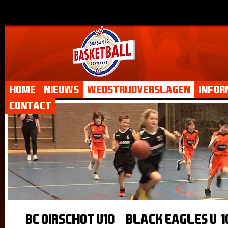
Home
Nieuws
Wedstrijdverslagen
Infor
Contact
BC Oirschot U10 – Black Eagles U-10