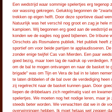
Een wedstrijd waar sommige spelertjes erg tegenop z
oor wassing gekregen. Gelukkig begonnen de "zwarte 
trekken op eigen helft. Door deze sportieve daad werd
Natuurlijk was het verschil nog groot en zag je hele 
kampioen. Wij begonnen erg goed aan de wedstrijd en
konden we de eagles nog goed bijbenen. De tribune 
Oirschots als Rosmalens publiek. Het publiek heeft
sportief om voor beide partijen te applaudisseren. De
zonder enige twijfel Cas van Mierden. Een paar weds
goed bezig, maar toen lag de nadruk op verdedigen. N
om de bal te mogen ontvangen en naar de basket te 
brigade" was om Tijn en Vera de bal in te laten neme
te laten dribbelen of de bal over de verdediging hee
zij regelrecht naar de basket kunnen gaan. Door goe
liepen de dribbelaars zich regelmatig vast en kwamen 
spelertjes. We moeten nog het nodige leren, maar je 
steeds beter worden. We verwachten dat we in de vo
overwinningen hebben. Ik moet helaas wel zeggen da