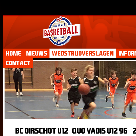
Home
Nieuws
Wedstrijdverslagen
Infor
Contact
BC Oirschot U12- Quo Vadis U12 96 -