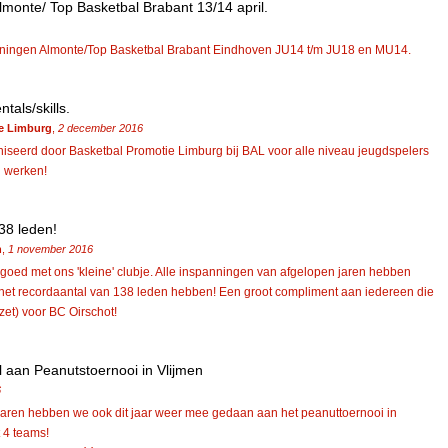
Almonte/ Top Basketbal Brabant 13/14 april.
rainingen Almonte/Top Basketbal Brabant Eindhoven JU14 t/m JU18 en MU14.
als/skills.
e Limburg
,
2 december 2016
seerd door Basketbal Promotie Limburg bij BAL voor alle niveau jeugdspelers
n werken!
38 leden!
n
,
1 november 2016
g goed met ons 'kleine' clubje. Alle inspanningen van afgelopen jaren hebben
 het recordaantal van 138 leden hebben! Een groot compliment aan iedereen die
ezet) voor BC Oirschot!
 aan Peanutstoernooi in Vlijmen
6
jaren hebben we ook dit jaar weer mee gedaan aan het peanuttoernooi in
t 4 teams!