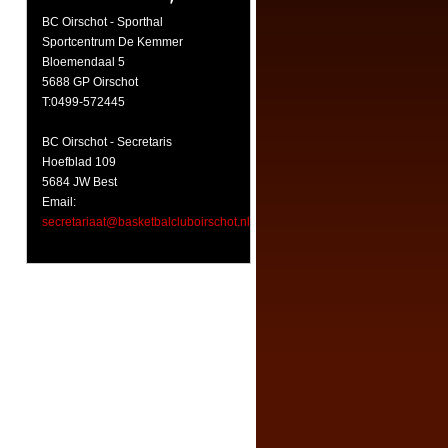
BC Oirschot - Sporthal
Sportcentrum De Kemmer
Bloemendaal 5
5688 GP Oirschot
T:0499-572445
BC Oirschot - Secretaris
Hoefblad 109
5684 JW Best
Email:
secretariaat@basketbalcluboirschot.nl