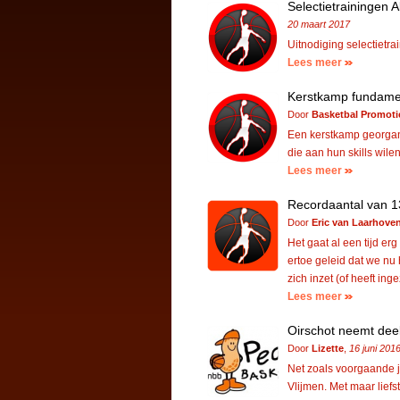
Selectietrainingen 
20 maart 2017
Uitnodiging selectiet
Lees meer
Kerstkamp fundament
Door
Basketbal Promoti
Een kerstkamp georgani
die aan hun skills wile
Lees meer
Recordaantal van 1
Door
Eric van Laarhove
Het gaat al een tijd er
ertoe geleid dat we nu
zich inzet (of heeft ing
Lees meer
Oirschot neemt deel
Door
Lizette
,
16 juni 201
Net zoals voorgaande 
Vlijmen. Met maar liefs