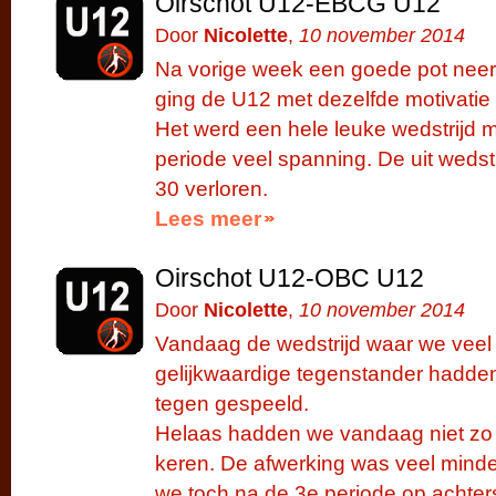
Oirschot U12-EBCG U12
Door
Nicolette
,
10 november 2014
Na vorige week een goede pot nee
ging de U12 met dezelfde motivatie en
Het werd een hele leuke wedstrijd m
periode veel spanning. De uit weds
30 verloren.
Lees meer
Oirschot U12-OBC U12
Door
Nicolette
,
10 november 2014
Vandaag de wedstrijd waar we veel
gelijkwaardige tegenstander hadd
tegen gespeeld.
Helaas hadden we vandaag niet zo v
keren. De afwerking was veel minde
we toch na de 3e periode op achte