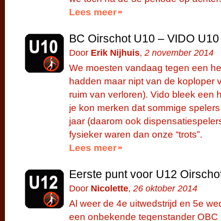
Lees meer
BC Oirschot U10 – VIDO U10
Door
Erik Nijhuis
,
2 november 2014
We moesten vandaag tegen een hele
hadden maar nipt van de koploper v
ruim van verloren). Vido bleek een 
je kon merken dat sommige spelers
jaar (daarom ook dispensatiespeler
fysieker waren dan onze “trots”.
Lees meer
Eerste punt voor U12 Oirscho
Door
Nicolette
,
26 oktober 2014
Al weer de 4e uitwedstrijd en 5e wed
een onbekende tegenstander OBC U