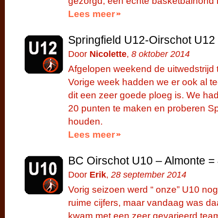
gezorgd, een echte basketbalhond i
Lees meer
Springfield U12-Oirschot U12
Door
Nicolette
,
8 oktober 2014
Afgelopen weekend de uitwedstrijd t
Vorige week hadden we er ook al t
dit een zeer goede ploeg is. We ha
20 punten te maken en proberen Spr
houden.
Lees meer
BC Oirschot U10 – Almonte =
Door
Erik
,
28 september 2014
Vorig seizoen werd “ onze” U10 no
ruime cijfers, maar vandaag was da
kwam met een zeer gevarieerd team