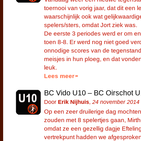
toernooi van vorig jaar, dat dit een
waarschijnlijk ook wat gelijkwaardi
spelers/sters, omdat Jort ziek was.
De eerste 3 periodes werd er om e
toen 8-8. Er werd nog niet goed verd
onnodige scores van de tegenstande
meisjes in hun ploeg, en dat vonden
leuk.
Lees meer
BC Vido U10 – BC Oirschot 
Door
Erik Nijhuis
,
24 november 2014
Op een zeer druilerige dag mochte
zouden met 8 spelertjes gaan, Mirt
omdat ze een gezellig dagje Eftelin
vertrekpunt hadden we afgesproken