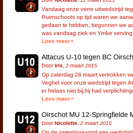
Door
Nicolette
,
12 maart 2015
Vandaag onze verre uitwedstrijd teg
Ruimschoots op tijd waren we aanw
gedaan te hebben, begonnen we a
was vandaag ziek en Ymke verving 
Lees meer
Attacus U-10 tegen BC Oirsc
Door
Iris
,
2 maart 2015
Op zaterdag 28 maart vertrokken w
Veghel voor onze wedstrijd tegen A
er helaas niet bij,hij had verplichti
Lees meer
Oirschot MU 12-Springfielde
Door
Nicolette
,
2 maart 2015
Op de zaterdagavond een wedstrijd