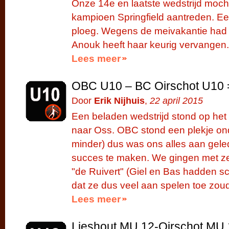
Onze 14e en laatste wedstrijd moc
kampioen Springfield aantreden. Een
ploeg. Wegens de meivakantie had
Anouk heeft haar keurig vervangen.
Lees meer
OBC U10 – BC Oirschot U10 
Door
Erik Nijhuis
,
22 april 2015
Een beladen wedstrijd stond op he
naar Oss. OBC stond een plekje on
minder) dus was ons alles aan gele
succes te maken. We gingen met zev
"de Ruivert" (Giel en Bas hadden s
dat ze dus veel aan spelen toe zo
Lees meer
Lieshout MU 12-Oirschot MU