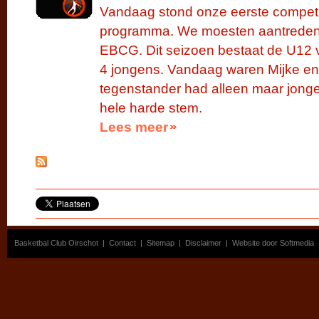
Vandaag stond onze eerste competit
programma. We moesten aantreden 
EBCG. Dit seizoen bestaat de U12 v
4 jongens. Vandaag waren Mijke en
tegenstander had alleen maar jong
hele harde stem.
Lees meer
Basketbal Club Oirschot
|
Contact
|
Sitemap
|
Disclaimer
|
Website door Softmedia